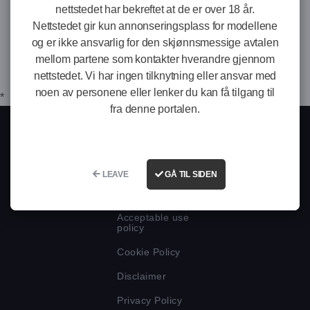
eskorte-jenter.com
contact form or send an email to
nettstedet har bekreftet at de er over 18 år.
contact@wkads.com
Nettstedet gir kun annonseringsplass for modellene
og er ikke ansvarlig for den skjønnsmessige avtalen
This document was last updated on April 20, 2021
mellom partene som kontakter hverandre gjennom
nettstedet. Vi har ingen tilknytning eller ansvar med
noen av personene eller lenker du kan få tilgang til
*
fra denne portalen.
RESTRICTED TO ADULTS
LEAVE
GÅ TIL SIDEN
Acceptable use
policy
Cookie Policy
Disclaimer
Privacy Policy